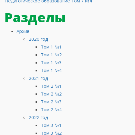
Педагогическое образование Том 7 №4
по
Разделы
записям
Архив
2020 год
Том 1 №1
Том 1 №2
Том 1 №3
Том 1 №4
2021 год
Том 2 №1
Том 2 №2
Том 2 №3
Том 2 №4
2022 год
Том 3 №1
Том 3 №2