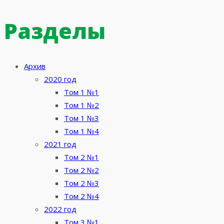
по
Разделы
записям
Архив
2020 год
Том 1 №1
Том 1 №2
Том 1 №3
Том 1 №4
2021 год
Том 2 №1
Том 2 №2
Том 2 №3
Том 2 №4
2022 год
Том 3 №1